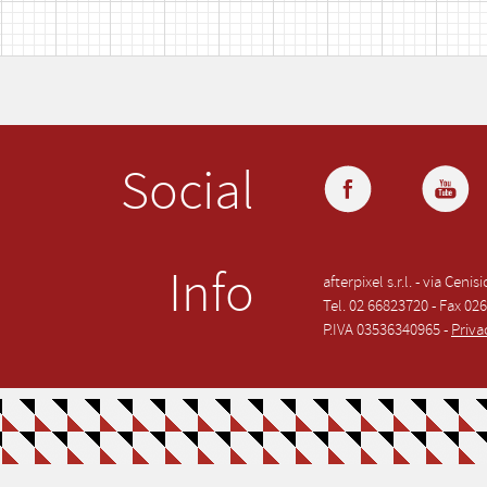
Social
Info
afterpixel s.r.l. - via Ceni
Tel. 02 66823720 - Fax 02
P.IVA 03536340965 -
Priva