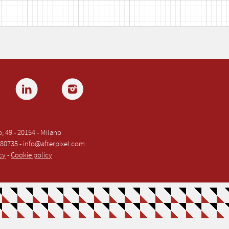
sio, 49 - 20154 - Milano
680735 - info@afterpixel.com
cy
-
Cookie policy