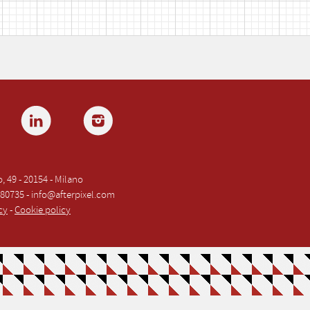
sio, 49 - 20154 - Milano
680735 - info@afterpixel.com
cy
-
Cookie policy