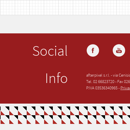
Social
Info
afterpixel s.r.l. - via Ceni
Tel. 02 66823720 - Fax 02
P.IVA 03536340965 -
Priva